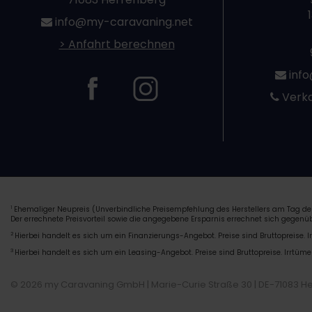
info@my-caravaning.net
> Anfahrt berechnen
info
Verka
Ehemaliger Neupreis (Unverbindliche Preisempfehlung des Herstellers am Tag der
1
Der errechnete Preisvorteil sowie die angegebene Ersparnis errechnet sich gegen
2
Hierbei handelt es sich um ein Finanzierungs-Angebot. Preise sind Bruttopreise. I
3
Hierbei handelt es sich um ein Leasing-Angebot. Preise sind Bruttopreise. Irrtüme
© 2026 my Caravaning GmbH | Marie-Curie Straße 30 | DE-71083 H