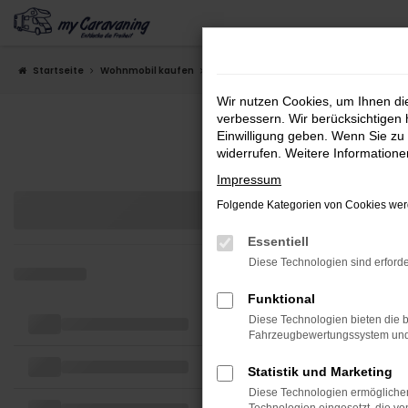
Zum
Hauptinhalt
springen
Startseite
Wohnmobil kaufen
Reisemobile
Wir nutzen Cookies, um Ihnen d
verbessern. Wir berücksichtigen 
Einwilligung geben. Wenn Sie zu 
widerrufen. Weitere Information
Impressum
Folgende Kategorien von Cookies werd
Essentiell
Diese Technologien sind erforde
Funktional
Diese Technologien bieten die b
Fahrzeugbewertungssystem und w
Statistik und Marketing
Diese Technologien ermöglichen