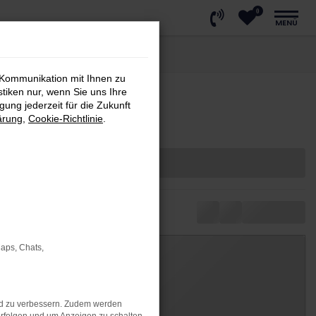
0
MENÜ
 Kommunikation mit Ihnen zu
stiken nur, wenn Sie uns Ihre
ung jederzeit für die Zukunft
ärung
,
Cookie-Richtlinie
.
Maps, Chats,
nd zu verbessern. Zudem werden