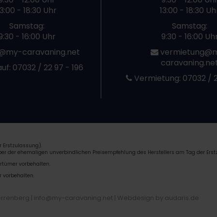
13:00 - 18:30 Uhr
13:00 - 18:30 Uh
Samstag:
Samstag:
9:30 - 16:00 Uhr
9:30 - 16:00 Uh
@my-caravaning.net
vermietung@
caravaning.ne
uf:
07032 / 22 97 - 196
Vermietung:
07032 / 2
 Erstzulassung).
über der ehemaligen unverbindlichen Preisempfehlung des Herstellers am Tag der Erst
rrtümer vorbehalten.
r vorbehalten.
errenberg | info@my-caravaning.net |
Webdesign by audaris.de