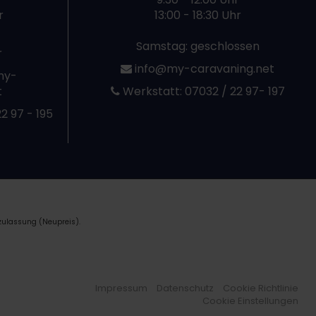
r
13:00 - 18:30 Uhr
Samstag: geschlossen
r
info@my-caravaning.net
my-
t
Werkstatt:
07032 / 22 97- 197
2 97 - 195
zulassung (Neupreis).
Impressum
Datenschutz
Cookie Richtlinie
Cookie Einstellungen