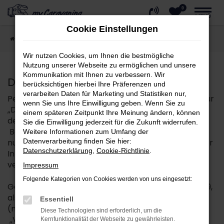
0
Zum
MENÜ
Hauptinhalt
Cookie Einstellungen
springen
Startseite
Datenschutz
Wir nutzen Cookies, um Ihnen die bestmögliche
Nutzung unserer Webseite zu ermöglichen und unsere
Kommunikation mit Ihnen zu verbessern. Wir
Datenschutzerklärung
berücksichtigen hierbei Ihre Präferenzen und
verarbeiten Daten für Marketing und Statistiken nur,
Personenbezogene Daten (nachfolgend zumeist nur
wenn Sie uns Ihre Einwilligung geben. Wenn Sie zu
„Daten“ genannt) werden von uns nur im Rahmen
einem späteren Zeitpunkt Ihre Meinung ändern, können
der Erforderlichkeit sowie zum Zwecke der
Sie die Einwilligung jederzeit für die Zukunft widerrufen.
Bereitstellung eines funktionsfähigen und
Weitere Informationen zum Umfang der
nutzerfreundlichen Internetauftritts, inklusive seiner
Datenverarbeitung finden Sie hier:
Datenschutzerklärung
,
Cookie-Richtlinie
.
Inhalte und der dort angebotenen Leistungen,
verarbeitet.
Impressum
Folgende Kategorien von Cookies werden von uns eingesetzt:
Gemäß Art. 4 Ziffer 1. der Verordnung (EU) 2016/679,
also der Datenschutz-Grundverordnung
Essentiell
(nachfolgend nur „DSGVO“ genannt), gilt als
Diese Technologien sind erforderlich, um die
„Verarbeitung“ jeder mit oder ohne Hilfe
Kernfunktionalität der Webseite zu gewährleisten.