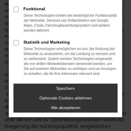
automatisierter Verfahren ausgeführter Vorgang
Funktional
oder jede solche Vorgangsreihe im Zusammenhang
mit personenbezogenen Daten, wie das Erheben,
Diese Technologien bieten die bestmögliche Funktionalität
der Webseite. Services von Drittanbietern wie Google
das Erfassen, die Organisation, das Ordnen, die
Maps, Chats, Fahrzeugbewertungssystem und weitere
Speicherung, die Anpassung oder Veränderung, das
werden aktiviert.
Auslesen, das Abfragen, die Verwendung, die
Offenlegung durch Übermittlung, Verbreitung oder
Statistik und Marketing
eine andere Form der Bereitstellung, den Abgleich
Diese Technologien ermöglichen es uns, die Nutzung der
Webseite zu analysieren, um die Leistung zu messen und
oder die Verknüpfung, die Einschränkung, das
zu verbessern. Zudem werden Technologien eingesetzt,
Löschen oder die Vernichtung.
die von dritten Werbetreibenden verwendet werden, um
Sie auf anderen Webseiten zu verfolgen und um Anzeigen
Mit der nachfolgenden Datenschutzerklärung
zu schalten, die für Ihre Interessen relevant sind.
informieren wir Sie insbesondere über Art, Umfang,
Zweck, Dauer und Rechtsgrundlage der
Speichern
Verarbeitung personenbezogener Daten, soweit wir
Optionale Cookies ablehnen
entweder allein oder gemeinsam mit anderen über
die Zwecke und Mittel der Verarbeitung
Alle akzeptieren
entscheiden. Zudem informieren wir Sie nachfolgend
über die von uns zu Optimierungszwecken sowie zur
Steigerung der Nutzungsqualität eingesetzten