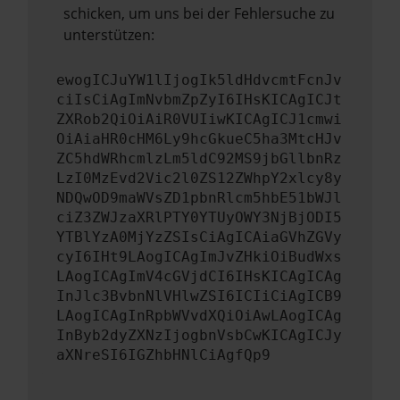
schicken, um uns bei der Fehlersuche zu
unterstützen:
ewogICJuYW1lIjogIk5ldHdvcmtFcnJv
ciIsCiAgImNvbmZpZyI6IHsKICAgICJt
ZXRob2QiOiAiR0VUIiwKICAgICJ1cmwi
OiAiaHR0cHM6Ly9hcGkueC5ha3MtcHJv
ZC5hdWRhcmlzLm5ldC92MS9jbGllbnRz
LzI0MzEvd2Vic2l0ZS12ZWhpY2xlcy8y
NDQwOD9maWVsZD1pbnRlcm5hbE51bWJl
ciZ3ZWJzaXRlPTY0YTUyOWY3NjBjODI5
YTBlYzA0MjYzZSIsCiAgICAiaGVhZGVy
cyI6IHt9LAogICAgImJvZHkiOiBudWxs
LAogICAgImV4cGVjdCI6IHsKICAgICAg
InJlc3BvbnNlVHlwZSI6ICIiCiAgICB9
LAogICAgInRpbWVvdXQiOiAwLAogICAg
InByb2dyZXNzIjogbnVsbCwKICAgICJy
aXNreSI6IGZhbHNlCiAgfQp9