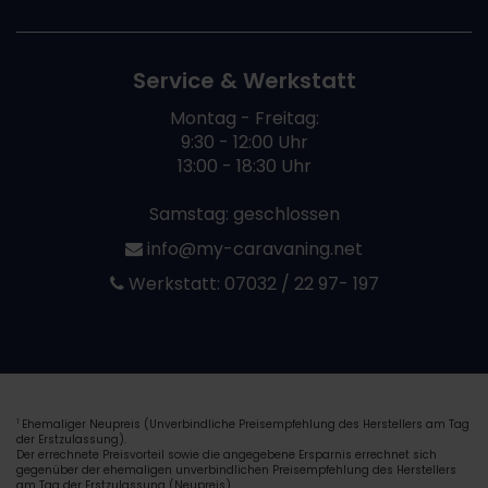
Service & Werkstatt
Montag - Freitag:
9:30 - 12:00 Uhr
13:00 - 18:30 Uhr
Samstag: geschlossen
info@my-caravaning.net
Werkstatt:
07032 / 22 97- 197
Ehemaliger Neupreis (Unverbindliche Preisempfehlung des Herstellers am Tag
1
der Erstzulassung).
Der errechnete Preisvorteil sowie die angegebene Ersparnis errechnet sich
gegenüber der ehemaligen unverbindlichen Preisempfehlung des Herstellers
am Tag der Erstzulassung (Neupreis).