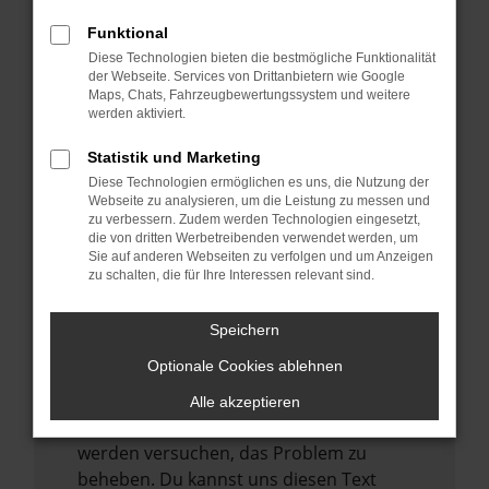
verhindern. Funktioniert die Seite in einem
anderen Browser oder in einem privaten
Funktional
Fenster?
Diese Technologien bieten die bestmögliche Funktionalität
der Webseite. Services von Drittanbietern wie Google
Starte dein Gerät neu.
Maps, Chats, Fahrzeugbewertungssystem und weitere
werden aktiviert.
Das kann manchmal helfen,
vorübergehende Probleme zu beheben.
Statistik und Marketing
Stelle sicher, dass dein Browser und dein
Diese Technologien ermöglichen es uns, die Nutzung der
Webseite zu analysieren, um die Leistung zu messen und
Betriebssystem auf dem neuesten Stand
zu verbessern. Zudem werden Technologien eingesetzt,
sind.
die von dritten Werbetreibenden verwendet werden, um
Veraltete Software birgt nicht nur ein
Sie auf anderen Webseiten zu verfolgen und um Anzeigen
zu schalten, die für Ihre Interessen relevant sind.
Sicherheitsrisiko, sondern kann auch dazu
führen, dass bestimmte Funktionen nicht
Speichern
mehr unterstützt werden.
Optionale Cookies ablehnen
Wende dich an den Webseitenbetreiber.
Wenn du alle oben genannten Schritte
Alle akzeptieren
versucht hast, kontaktiere uns bitte. Wir
werden versuchen, das Problem zu
beheben. Du kannst uns diesen Text