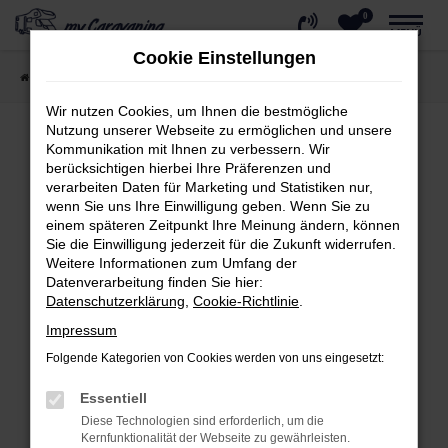
0
Zum
MENÜ
Hauptinhalt
Cookie Einstellungen
springen
Startseite
Wohnmobil kaufen
Reisemobile
Wir nutzen Cookies, um Ihnen die bestmögliche
Nutzung unserer Webseite zu ermöglichen und unsere
Kommunikation mit Ihnen zu verbessern. Wir
berücksichtigen hierbei Ihre Präferenzen und
Fehler: Network Error
verarbeiten Daten für Marketing und Statistiken nur,
wenn Sie uns Ihre Einwilligung geben. Wenn Sie zu
Beim Laden ist ein Fehler aufgetreten.
einem späteren Zeitpunkt Ihre Meinung ändern, können
Hier sind ein paar Tipps, die dir helfen können:
Sie die Einwilligung jederzeit für die Zukunft widerrufen.
Weitere Informationen zum Umfang der
Überprüfe deine Firewall und deine
Datenverarbeitung finden Sie hier:
Internetverbindung.
Datenschutzerklärung
,
Cookie-Richtlinie
.
Laden andere Webseiten, zum Beispiel
Impressum
deine Suchmaschine?
Folgende Kategorien von Cookies werden von uns eingesetzt:
Prüfe deine Browsererweiterungen.
Essentiell
Manche Erweiterungen, wie Werbeblocker,
Diese Technologien sind erforderlich, um die
können das Laden bestimmter Seiten
Kernfunktionalität der Webseite zu gewährleisten.