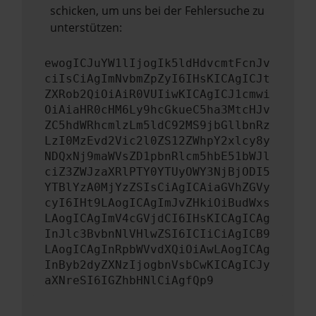
schicken, um uns bei der Fehlersuche zu
unterstützen:
ewogICJuYW1lIjogIk5ldHdvcmtFcnJv
ciIsCiAgImNvbmZpZyI6IHsKICAgICJt
ZXRob2QiOiAiR0VUIiwKICAgICJ1cmwi
OiAiaHR0cHM6Ly9hcGkueC5ha3MtcHJv
ZC5hdWRhcmlzLm5ldC92MS9jbGllbnRz
LzI0MzEvd2Vic2l0ZS12ZWhpY2xlcy8y
NDQxNj9maWVsZD1pbnRlcm5hbE51bWJl
ciZ3ZWJzaXRlPTY0YTUyOWY3NjBjODI5
YTBlYzA0MjYzZSIsCiAgICAiaGVhZGVy
cyI6IHt9LAogICAgImJvZHkiOiBudWxs
LAogICAgImV4cGVjdCI6IHsKICAgICAg
InJlc3BvbnNlVHlwZSI6ICIiCiAgICB9
LAogICAgInRpbWVvdXQiOiAwLAogICAg
InByb2dyZXNzIjogbnVsbCwKICAgICJy
aXNreSI6IGZhbHNlCiAgfQp9