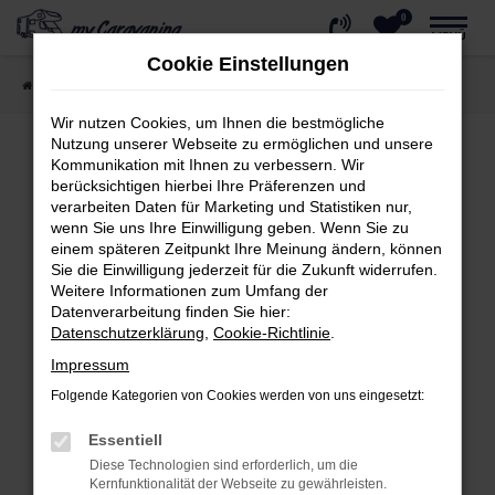
0
Zum
MENÜ
Hauptinhalt
Cookie Einstellungen
springen
Startseite
Wohnmobil kaufen
Reisemobile
Wir nutzen Cookies, um Ihnen die bestmögliche
Nutzung unserer Webseite zu ermöglichen und unsere
Kommunikation mit Ihnen zu verbessern. Wir
berücksichtigen hierbei Ihre Präferenzen und
Fehler: Network Error
verarbeiten Daten für Marketing und Statistiken nur,
wenn Sie uns Ihre Einwilligung geben. Wenn Sie zu
Beim Laden ist ein Fehler aufgetreten.
einem späteren Zeitpunkt Ihre Meinung ändern, können
Hier sind ein paar Tipps, die dir helfen können:
Sie die Einwilligung jederzeit für die Zukunft widerrufen.
Weitere Informationen zum Umfang der
Überprüfe deine Firewall und deine
Datenverarbeitung finden Sie hier:
Internetverbindung.
Datenschutzerklärung
,
Cookie-Richtlinie
.
Laden andere Webseiten, zum Beispiel
Impressum
deine Suchmaschine?
Folgende Kategorien von Cookies werden von uns eingesetzt:
Prüfe deine Browsererweiterungen.
Essentiell
Manche Erweiterungen, wie Werbeblocker,
Diese Technologien sind erforderlich, um die
können das Laden bestimmter Seiten
Kernfunktionalität der Webseite zu gewährleisten.