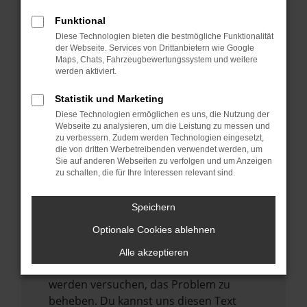
verhindern. Funktioniert die Seite in einem
anderen Browser oder in einem privaten
Funktional
Fenster?
Diese Technologien bieten die bestmögliche Funktionalität
der Webseite. Services von Drittanbietern wie Google
Starte dein Gerät neu.
Maps, Chats, Fahrzeugbewertungssystem und weitere
werden aktiviert.
Das kann manchmal helfen,
vorübergehende Probleme zu beheben.
Statistik und Marketing
Stelle sicher, dass dein Browser und dein
Diese Technologien ermöglichen es uns, die Nutzung der
Webseite zu analysieren, um die Leistung zu messen und
Betriebssystem auf dem neuesten Stand
zu verbessern. Zudem werden Technologien eingesetzt,
sind.
die von dritten Werbetreibenden verwendet werden, um
Veraltete Software birgt nicht nur ein
Sie auf anderen Webseiten zu verfolgen und um Anzeigen
zu schalten, die für Ihre Interessen relevant sind.
Sicherheitsrisiko, sondern kann auch dazu
führen, dass bestimmte Funktionen nicht
Speichern
mehr unterstützt werden.
Optionale Cookies ablehnen
Wende dich an den Webseitenbetreiber.
Wenn du alle oben genannten Schritte
Alle akzeptieren
versucht hast, kontaktiere uns bitte. Wir
werden versuchen, das Problem zu
beheben. Du kannst uns diesen Text