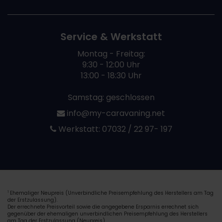
Service & Werkstatt
Montag - Freitag:
9:30 - 12:00 Uhr
13:00 - 18:30 Uhr
Samstag: geschlossen
info@my-caravaning.net
Werkstatt:
07032 / 22 97- 197
Ehemaliger Neupreis (Unverbindliche Preisempfehlung des Herstellers am Tag
1
der Erstzulassung).
Der errechnete Preisvorteil sowie die angegebene Ersparnis errechnet sich
gegenüber der ehemaligen unverbindlichen Preisempfehlung des Herstellers
am Tag der Erstzulassung (Neupreis).