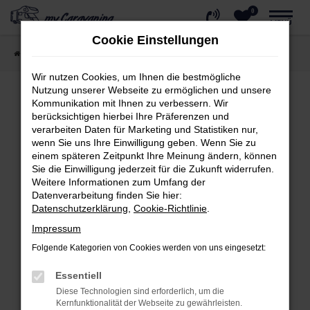
0
Zum
MENÜ
Hauptinhalt
Cookie Einstellungen
springen
Startseite
Wohnmobil kaufen
Reisemobile
Wir nutzen Cookies, um Ihnen die bestmögliche
Nutzung unserer Webseite zu ermöglichen und unsere
Kommunikation mit Ihnen zu verbessern. Wir
berücksichtigen hierbei Ihre Präferenzen und
Fehler: Network Error
verarbeiten Daten für Marketing und Statistiken nur,
wenn Sie uns Ihre Einwilligung geben. Wenn Sie zu
Beim Laden ist ein Fehler aufgetreten.
einem späteren Zeitpunkt Ihre Meinung ändern, können
Hier sind ein paar Tipps, die dir helfen können:
Sie die Einwilligung jederzeit für die Zukunft widerrufen.
Weitere Informationen zum Umfang der
Überprüfe deine Firewall und deine
Datenverarbeitung finden Sie hier:
Internetverbindung.
Datenschutzerklärung
,
Cookie-Richtlinie
.
Laden andere Webseiten, zum Beispiel
Impressum
deine Suchmaschine?
Folgende Kategorien von Cookies werden von uns eingesetzt:
Prüfe deine Browsererweiterungen.
Essentiell
Manche Erweiterungen, wie Werbeblocker,
Diese Technologien sind erforderlich, um die
können das Laden bestimmter Seiten
Kernfunktionalität der Webseite zu gewährleisten.