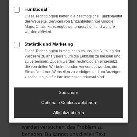
verhindern. Funktioniert die Seite in einem
anderen Browser oder in einem privaten
Funktional
Fenster?
Diese Technologien bieten die bestmögliche Funktionalität
der Webseite. Services von Drittanbietern wie Google
Starte dein Gerät neu.
Maps, Chats, Fahrzeugbewertungssystem und weitere
werden aktiviert.
Das kann manchmal helfen,
vorübergehende Probleme zu beheben.
Statistik und Marketing
Stelle sicher, dass dein Browser und dein
Diese Technologien ermöglichen es uns, die Nutzung der
Webseite zu analysieren, um die Leistung zu messen und
Betriebssystem auf dem neuesten Stand
zu verbessern. Zudem werden Technologien eingesetzt,
sind.
die von dritten Werbetreibenden verwendet werden, um
Veraltete Software birgt nicht nur ein
Sie auf anderen Webseiten zu verfolgen und um Anzeigen
zu schalten, die für Ihre Interessen relevant sind.
Sicherheitsrisiko, sondern kann auch dazu
führen, dass bestimmte Funktionen nicht
Speichern
mehr unterstützt werden.
Optionale Cookies ablehnen
Wende dich an den Webseitenbetreiber.
Wenn du alle oben genannten Schritte
Alle akzeptieren
versucht hast, kontaktiere uns bitte. Wir
werden versuchen, das Problem zu
beheben. Du kannst uns diesen Text