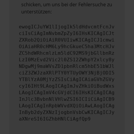
schicken, um uns bei der Fehlersuche zu
unterstützen:
ewogICJuYW1lIjogIk5ldHdvcmtFcnJv
ciIsCiAgImNvbmZpZyI6IHsKICAgICJt
ZXRob2QiOiAiR0VUIiwKICAgICJ1cmwi
OiAiaHR0cHM6Ly9hcGkueC5ha3MtcHJv
ZC5hdWRhcmlzLm5ldC92MS9jbGllbnRz
LzI0MzEvd2Vic2l0ZS12ZWhpY2xlcy8y
NDgwMj9maWVsZD1pbnRlcm5hbE51bWJl
ciZ3ZWJzaXRlPTY0YTUyOWY3NjBjODI5
YTBlYzA0MjYzZSIsCiAgICAiaGVhZGVy
cyI6IHt9LAogICAgImJvZHkiOiBudWxs
LAogICAgImV4cGVjdCI6IHsKICAgICAg
InJlc3BvbnNlVHlwZSI6ICIiCiAgICB9
LAogICAgInRpbWVvdXQiOiAwLAogICAg
InByb2dyZXNzIjogbnVsbCwKICAgICJy
aXNreSI6IGZhbHNlCiAgfQp9