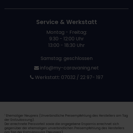
Service & Werkstatt
Montag - Freitag:
9:30 - 12:00 Uhr
13:00 - 18:30 Uhr
Samstag: geschlossen
info@my-caravaning.net
Werkstatt:
07032 / 22 97- 197
Ehemaliger Neupreis (Unverbindliche Preisempfehlung des Herstellers am Tag
1
der Erstzulassung).
Der errechnete Preisvorteil sowie die angegebene Ersparnis errechnet sich
gegenüber der ehemaligen unverbindlichen Preisempfehlung des Herstellers
am Tag der Erstzulassung (Neupreis).