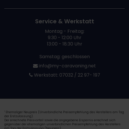
Service & Werkstatt
Montag - Freitag:
9:30 - 12:00 Uhr
13:00 - 18:30 Uhr
Samstag: geschlossen
info@my-caravaning.net
Werkstatt:
07032 / 22 97- 197
Ehemaliger Neupreis (Unverbindliche Preisempfehlung des Herstellers am Tag
1
der Erstzulassung).
Der errechnete Preisvorteil sowie die angegebene Ersparnis errechnet sich
gegenüber der ehemaligen unverbindlichen Preisempfehlung des Herstellers
am Tag der Erstzulassung (Neupreis).