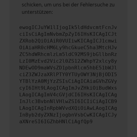
schicken, um uns bei der Fehlersuche zu
unterstützen:
ewogICJuYW1lIjogIk5ldHdvcmtFcnJv
ciIsCiAgImNvbmZpZyI6IHsKICAgICJt
ZXRob2QiOiAiR0VUIiwKICAgICJ1cmwi
OiAiaHR0cHM6Ly9hcGkueC5ha3MtcHJv
ZC5hdWRhcmlzLm5ldC92MS9jbGllbnRz
LzI0MzEvd2Vic2l0ZS12ZWhpY2xlcy8y
NDEwOD9maWVsZD1pbnRlcm5hbE51bWJl
ciZ3ZWJzaXRlPTY0YTUyOWY3NjBjODI5
YTBlYzA0MjYzZSIsCiAgICAiaGVhZGVy
cyI6IHt9LAogICAgImJvZHkiOiBudWxs
LAogICAgImV4cGVjdCI6IHsKICAgICAg
InJlc3BvbnNlVHlwZSI6ICIiCiAgICB9
LAogICAgInRpbWVvdXQiOiAwLAogICAg
InByb2dyZXNzIjogbnVsbCwKICAgICJy
aXNreSI6IGZhbHNlCiAgfQp9