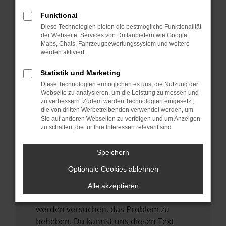
verhindern. Funktioniert die Seite in einem
anderen Browser oder in einem privaten
Funktional
Fenster?
Diese Technologien bieten die bestmögliche Funktionalität
der Webseite. Services von Drittanbietern wie Google
Starte dein Gerät neu.
Maps, Chats, Fahrzeugbewertungssystem und weitere
werden aktiviert.
Das kann manchmal helfen,
vorübergehende Probleme zu beheben.
Statistik und Marketing
Stelle sicher, dass dein Browser und dein
Diese Technologien ermöglichen es uns, die Nutzung der
Webseite zu analysieren, um die Leistung zu messen und
Betriebssystem auf dem neuesten Stand
zu verbessern. Zudem werden Technologien eingesetzt,
sind.
die von dritten Werbetreibenden verwendet werden, um
Veraltete Software birgt nicht nur ein
Sie auf anderen Webseiten zu verfolgen und um Anzeigen
zu schalten, die für Ihre Interessen relevant sind.
Sicherheitsrisiko, sondern kann auch dazu
führen, dass bestimmte Funktionen nicht
Speichern
mehr unterstützt werden.
Optionale Cookies ablehnen
Wende dich an den Webseitenbetreiber.
Wenn du alle oben genannten Schritte
Alle akzeptieren
versucht hast, kontaktiere uns bitte. Wir
werden versuchen, das Problem zu
beheben. Du kannst uns diesen Text