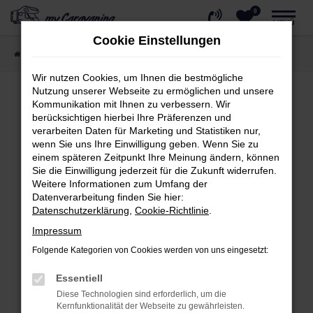
0
Zum
MENÜ
Hauptinhalt
Cookie Einstellungen
springen
Startseite
Wohnmobil kaufen
Reisemobile
Wir nutzen Cookies, um Ihnen die bestmögliche
Nutzung unserer Webseite zu ermöglichen und unsere
Kommunikation mit Ihnen zu verbessern. Wir
berücksichtigen hierbei Ihre Präferenzen und
Fehler: Network Error
verarbeiten Daten für Marketing und Statistiken nur,
wenn Sie uns Ihre Einwilligung geben. Wenn Sie zu
Beim Laden ist ein Fehler aufgetreten.
einem späteren Zeitpunkt Ihre Meinung ändern, können
Hier sind ein paar Tipps, die dir helfen können:
Sie die Einwilligung jederzeit für die Zukunft widerrufen.
Weitere Informationen zum Umfang der
Überprüfe deine Firewall und deine
Datenverarbeitung finden Sie hier:
Internetverbindung.
Datenschutzerklärung
,
Cookie-Richtlinie
.
Laden andere Webseiten, zum Beispiel
Impressum
deine Suchmaschine?
Folgende Kategorien von Cookies werden von uns eingesetzt:
Prüfe deine Browsererweiterungen.
Essentiell
Manche Erweiterungen, wie Werbeblocker,
Diese Technologien sind erforderlich, um die
können das Laden bestimmter Seiten
Kernfunktionalität der Webseite zu gewährleisten.