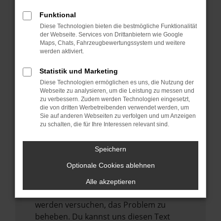
verhindern. Funktioniert die Seite in einem
anderen Browser oder in einem privaten
Funktional
Fenster?
Diese Technologien bieten die bestmögliche Funktionalität
der Webseite. Services von Drittanbietern wie Google
Starte dein Gerät neu.
Maps, Chats, Fahrzeugbewertungssystem und weitere
werden aktiviert.
Das kann manchmal helfen,
vorübergehende Probleme zu beheben.
Statistik und Marketing
Stelle sicher, dass dein Browser und dein
Diese Technologien ermöglichen es uns, die Nutzung der
Webseite zu analysieren, um die Leistung zu messen und
Betriebssystem auf dem neuesten Stand
zu verbessern. Zudem werden Technologien eingesetzt,
sind.
die von dritten Werbetreibenden verwendet werden, um
Veraltete Software birgt nicht nur ein
Sie auf anderen Webseiten zu verfolgen und um Anzeigen
zu schalten, die für Ihre Interessen relevant sind.
Sicherheitsrisiko, sondern kann auch dazu
führen, dass bestimmte Funktionen nicht
Speichern
mehr unterstützt werden.
Optionale Cookies ablehnen
Wende dich an den Webseitenbetreiber.
Wenn du alle oben genannten Schritte
Alle akzeptieren
versucht hast, kontaktiere uns bitte. Wir
werden versuchen, das Problem zu
beheben. Du kannst uns diesen Text