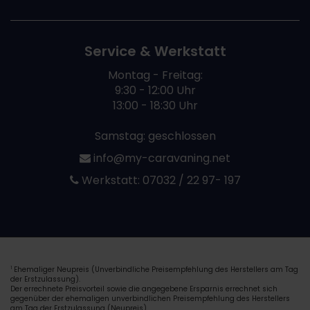
Service & Werkstatt
Montag - Freitag:
9:30 - 12:00 Uhr
13:00 - 18:30 Uhr
Samstag: geschlossen
info@my-caravaning.net
Werkstatt:
07032 / 22 97- 197
Ehemaliger Neupreis (Unverbindliche Preisempfehlung des Herstellers am Tag
1
der Erstzulassung).
Der errechnete Preisvorteil sowie die angegebene Ersparnis errechnet sich
gegenüber der ehemaligen unverbindlichen Preisempfehlung des Herstellers
am Tag der Erstzulassung (Neupreis).