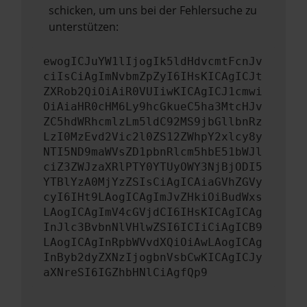
schicken, um uns bei der Fehlersuche zu
unterstützen:
ewogICJuYW1lIjogIk5ldHdvcmtFcnJv
ciIsCiAgImNvbmZpZyI6IHsKICAgICJt
ZXRob2QiOiAiR0VUIiwKICAgICJ1cmwi
OiAiaHR0cHM6Ly9hcGkueC5ha3MtcHJv
ZC5hdWRhcmlzLm5ldC92MS9jbGllbnRz
LzI0MzEvd2Vic2l0ZS12ZWhpY2xlcy8y
NTI5ND9maWVsZD1pbnRlcm5hbE51bWJl
ciZ3ZWJzaXRlPTY0YTUyOWY3NjBjODI5
YTBlYzA0MjYzZSIsCiAgICAiaGVhZGVy
cyI6IHt9LAogICAgImJvZHkiOiBudWxs
LAogICAgImV4cGVjdCI6IHsKICAgICAg
InJlc3BvbnNlVHlwZSI6ICIiCiAgICB9
LAogICAgInRpbWVvdXQiOiAwLAogICAg
InByb2dyZXNzIjogbnVsbCwKICAgICJy
aXNreSI6IGZhbHNlCiAgfQp9