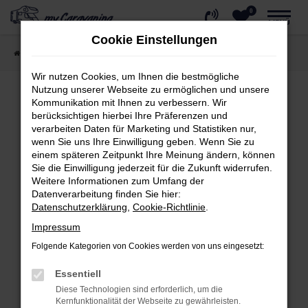
0
Zum
MENÜ
Hauptinhalt
Cookie Einstellungen
springen
Startseite
Wohnmobil kaufen
Reisemobile
Wir nutzen Cookies, um Ihnen die bestmögliche
Nutzung unserer Webseite zu ermöglichen und unsere
Kommunikation mit Ihnen zu verbessern. Wir
berücksichtigen hierbei Ihre Präferenzen und
Fehler: Network Error
verarbeiten Daten für Marketing und Statistiken nur,
wenn Sie uns Ihre Einwilligung geben. Wenn Sie zu
Beim Laden ist ein Fehler aufgetreten.
einem späteren Zeitpunkt Ihre Meinung ändern, können
Hier sind ein paar Tipps, die dir helfen können:
Sie die Einwilligung jederzeit für die Zukunft widerrufen.
Weitere Informationen zum Umfang der
Überprüfe deine Firewall und deine
Datenverarbeitung finden Sie hier:
Internetverbindung.
Datenschutzerklärung
,
Cookie-Richtlinie
.
Laden andere Webseiten, zum Beispiel
Impressum
deine Suchmaschine?
Folgende Kategorien von Cookies werden von uns eingesetzt:
Prüfe deine Browsererweiterungen.
Essentiell
Manche Erweiterungen, wie Werbeblocker,
Diese Technologien sind erforderlich, um die
können das Laden bestimmter Seiten
Kernfunktionalität der Webseite zu gewährleisten.