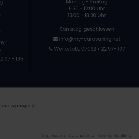
g:
Montag - Freitag:
r
9:30 - 12:00 Uhr
r
13:00 - 18:30 Uhr
Samstag: geschlossen
r
info@my-caravaning.net
my-
t
Werkstatt:
07032 / 22 97- 197
2 97 - 195
zulassung (Neupreis).
Impressum
Datenschutz
Cookie Richtlinie