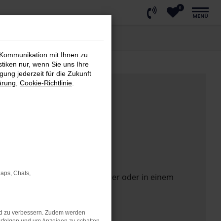
0
MENÜ
 Kommunikation mit Ihnen zu
stiken nur, wenn Sie uns Ihre
ung jederzeit für die Zukunft
ärung
,
Cookie-Richtlinie
.
Maps, Chats,
 Seite in einem anderen Browser oder in einem
nd zu verbessern. Zudem werden