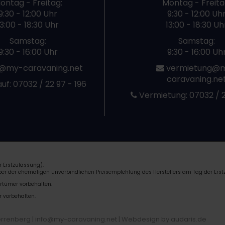
ontag - Freitag:
Montag - Freita
9:30 - 12:00 Uhr
9:30 - 12:00 Uh
13:00 - 18:30 Uhr
13:00 - 18:30 Uh
Samstag:
Samstag:
9:30 - 16:00 Uhr
9:30 - 16:00 Uh
@my-caravaning.net
vermietung@
caravaning.ne
uf:
07032 / 22 97 - 196
Vermietung:
07032 / 2
 Erstzulassung).
über der ehemaligen unverbindlichen Preisempfehlung des Herstellers am Tag der Erst
rrtümer vorbehalten.
r vorbehalten.
errenberg | info@my-caravaning.net |
Webdesign by audaris.de