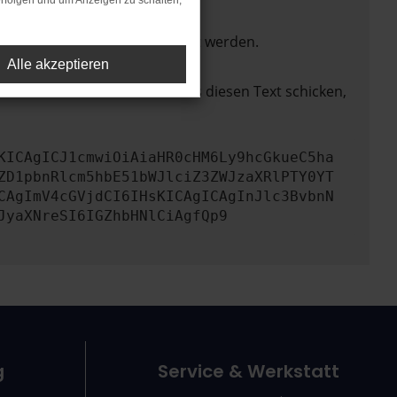
rfolgen und um Anzeigen zu schalten,
ktionen nicht mehr unterstützt werden.
Alle akzeptieren
lem zu beheben. Du kannst uns diesen Text schicken,
KICAgICJ1cmwiOiAiaHR0cHM6Ly9hcGkueC5ha
ZD1pbnRlcm5hbE51bWJlciZ3ZWJzaXRlPTY0YT
CAgImV4cGVjdCI6IHsKICAgICAgInJlc3BvbnN
JyaXNreSI6IGZhbHNlCiAgfQp9
g
Service & Werkstatt