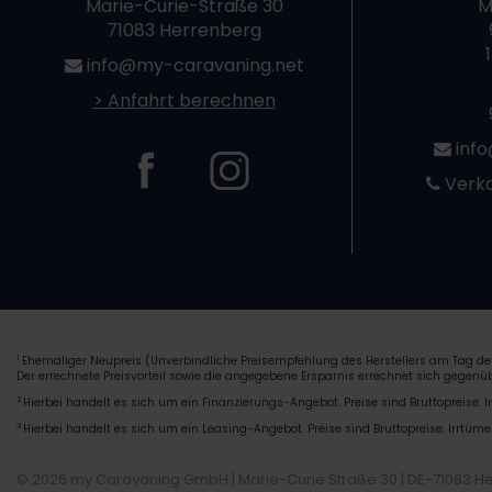
Marie-Curie-Straße 30
M
71083 Herrenberg
info@my-caravaning.net
> Anfahrt berechnen
info
Verka
Ehemaliger Neupreis (Unverbindliche Preisempfehlung des Herstellers am Tag der
1
Der errechnete Preisvorteil sowie die angegebene Ersparnis errechnet sich gegen
2
Hierbei handelt es sich um ein Finanzierungs-Angebot. Preise sind Bruttopreise. I
3
Hierbei handelt es sich um ein Leasing-Angebot. Preise sind Bruttopreise. Irrtüme
© 2026 my Caravaning GmbH | Marie-Curie Straße 30 | DE-71083 H