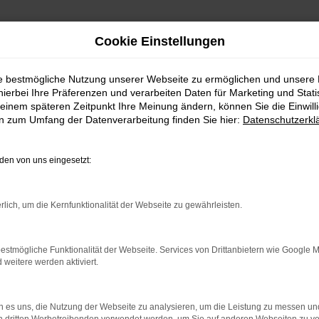
Cookie Einstellungen
ie bestmögliche Nutzung unserer Webseite zu ermöglichen und unsere
hierbei Ihre Präferenzen und verarbeiten Daten für Marketing und Stati
einem späteren Zeitpunkt Ihre Meinung ändern, können Sie die Einwillig
en zum Umfang der Datenverarbeitung finden Sie hier:
Datenschutzerkl
en von uns eingesetzt:
rbindung.
rlich, um die Kernfunktionalität der Webseite zu gewährleisten.
hmaschine?
estmögliche Funktionalität der Webseite. Services von Drittanbietern wie Google 
das Laden bestimmter Seiten verhindern. Funktioniert die
eitere werden aktiviert.
 es uns, die Nutzung der Webseite zu analysieren, um die Leistung zu messen u
bleme zu beheben.