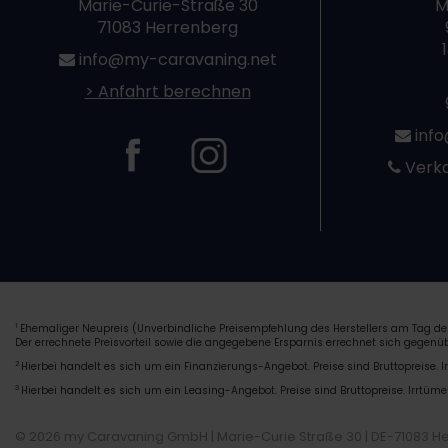
Marie-Curie-Straße 30
M
71083 Herrenberg
info@my-caravaning.net
> Anfahrt berechnen
info
Verka
Ehemaliger Neupreis (Unverbindliche Preisempfehlung des Herstellers am Tag der
1
Der errechnete Preisvorteil sowie die angegebene Ersparnis errechnet sich gegen
2
Hierbei handelt es sich um ein Finanzierungs-Angebot. Preise sind Bruttopreise. I
3
Hierbei handelt es sich um ein Leasing-Angebot. Preise sind Bruttopreise. Irrtüme
© 2026 my Caravaning GmbH | Marie-Curie Straße 30 | DE-71083 H