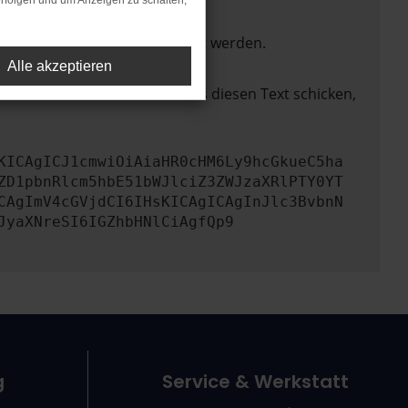
rfolgen und um Anzeigen zu schalten,
ktionen nicht mehr unterstützt werden.
Alle akzeptieren
lem zu beheben. Du kannst uns diesen Text schicken,
KICAgICJ1cmwiOiAiaHR0cHM6Ly9hcGkueC5ha
ZD1pbnRlcm5hbE51bWJlciZ3ZWJzaXRlPTY0YT
CAgImV4cGVjdCI6IHsKICAgICAgInJlc3BvbnN
JyaXNreSI6IGZhbHNlCiAgfQp9
g
Service & Werkstatt