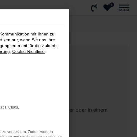
0
MENÜ
 Kommunikation mit Ihnen zu
stiken nur, wenn Sie uns Ihre
ung jederzeit für die Zukunft
ärung
,
Cookie-Richtlinie
.
Maps, Chats,
 Seite in einem anderen Browser oder in einem
nd zu verbessern. Zudem werden