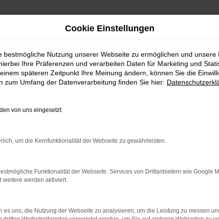
Cookie Einstellungen
ie bestmögliche Nutzung unserer Webseite zu ermöglichen und unsere
hierbei Ihre Präferenzen und verarbeiten Daten für Marketing und Stati
einem späteren Zeitpunkt Ihre Meinung ändern, können Sie die Einwillig
en zum Umfang der Datenverarbeitung finden Sie hier:
Datenschutzerkl
en von uns eingesetzt:
rbindung.
rlich, um die Kernfunktionalität der Webseite zu gewährleisten.
hmaschine?
estmögliche Funktionalität der Webseite. Services von Drittanbietern wie Google 
das Laden bestimmter Seiten verhindern. Funktioniert die
eitere werden aktiviert.
 es uns, die Nutzung der Webseite zu analysieren, um die Leistung zu messen u
bleme zu beheben.