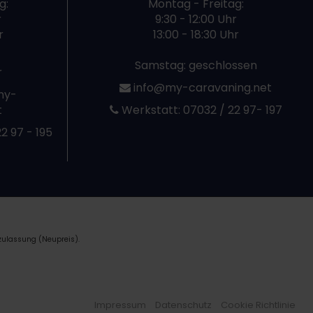
g:
Montag - Freitag:
r
9:30 - 12:00 Uhr
r
13:00 - 18:30 Uhr
Samstag: geschlossen
r
info@my-caravaning.net
my-
t
Werkstatt:
07032 / 22 97- 197
2 97 - 195
zulassung (Neupreis).
Impressum
Datenschutz
Cookie Richtlinie