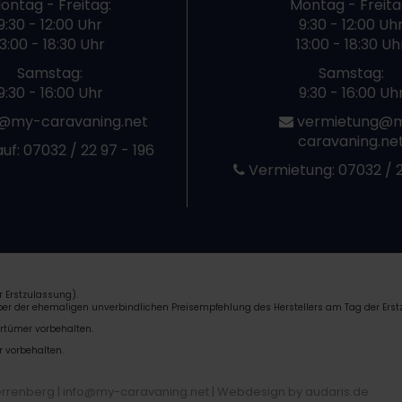
ontag - Freitag:
Montag - Freita
9:30 - 12:00 Uhr
9:30 - 12:00 Uh
13:00 - 18:30 Uhr
13:00 - 18:30 Uh
Samstag:
Samstag:
9:30 - 16:00 Uhr
9:30 - 16:00 Uh
@my-caravaning.net
vermietung@
caravaning.ne
uf:
07032 / 22 97 - 196
Vermietung:
07032 / 2
 Erstzulassung).
über der ehemaligen unverbindlichen Preisempfehlung des Herstellers am Tag der Erst
rrtümer vorbehalten.
r vorbehalten.
errenberg | info@my-caravaning.net |
Webdesign by audaris.de