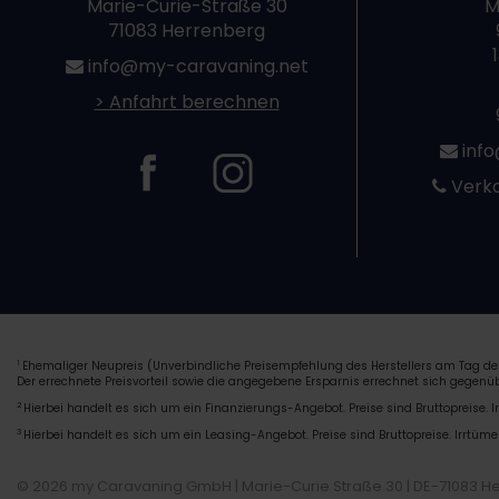
Marie-Curie-Straße 30
M
71083 Herrenberg
info@my-caravaning.net
> Anfahrt berechnen
info
Verka
Ehemaliger Neupreis (Unverbindliche Preisempfehlung des Herstellers am Tag der
1
Der errechnete Preisvorteil sowie die angegebene Ersparnis errechnet sich gegen
2
Hierbei handelt es sich um ein Finanzierungs-Angebot. Preise sind Bruttopreise. I
3
Hierbei handelt es sich um ein Leasing-Angebot. Preise sind Bruttopreise. Irrtüme
© 2026 my Caravaning GmbH | Marie-Curie Straße 30 | DE-71083 H