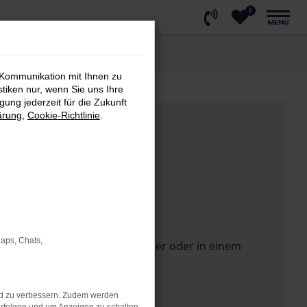
0
MENÜ
 Kommunikation mit Ihnen zu
stiken nur, wenn Sie uns Ihre
ung jederzeit für die Zukunft
ärung
,
Cookie-Richtlinie
.
Maps, Chats,
 Seite in einem anderen Browser oder in einem
nd zu verbessern. Zudem werden