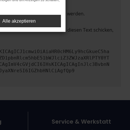
rfolgen und um Anzeigen zu schalten,
ktionen nicht mehr unterstützt werden.
Alle akzeptieren
lem zu beheben. Du kannst uns diesen Text schicken,
KICAgICJ1cmwiOiAiaHR0cHM6Ly9hcGkueC5ha
ZD1pbnRlcm5hbE51bWJlciZ3ZWJzaXRlPTY0YT
CAgImV4cGVjdCI6IHsKICAgICAgInJlc3BvbnN
JyaXNreSI6IGZhbHNlCiAgfQp9
g
Service & Werkstatt