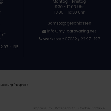
g:
Montag - Freitag:
r
9:30 - 12:00 Uhr
r
13:00 - 18:30 Uhr
Samstag: geschlossen
r
info@my-caravaning.net
my-
t
Werkstatt:
07032 / 22 97- 197
2 97 - 195
zulassung (Neupreis).
Impressum
Datenschutz
Cookie Richtlinie