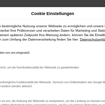
Cookie Einstellungen
ie bestmögliche Nutzung unserer Webseite zu ermöglichen und unsere
hierbei Ihre Präferenzen und verarbeiten Daten für Marketing und Stati
einem späteren Zeitpunkt Ihre Meinung ändern, können Sie die Einwillig
en zum Umfang der Datenverarbeitung finden Sie hier:
Datenschutzerkl
en von uns eingesetzt:
rbindung.
rlich, um die Kernfunktionalität der Webseite zu gewährleisten.
hmaschine?
estmögliche Funktionalität der Webseite. Services von Drittanbietern wie Google 
das Laden bestimmter Seiten verhindern. Funktioniert die
eitere werden aktiviert.
 es uns, die Nutzung der Webseite zu analysieren, um die Leistung zu messen u
bleme zu beheben.