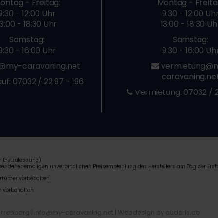
ontag - Freitag:
Montag - Freita
9:30 - 12:00 Uhr
9:30 - 12:00 Uh
13:00 - 18:30 Uhr
13:00 - 18:30 Uh
Samstag:
Samstag:
9:30 - 16:00 Uhr
9:30 - 16:00 Uh
@my-caravaning.net
vermietung@
caravaning.ne
uf:
07032 / 22 97 - 196
Vermietung:
07032 / 2
 Erstzulassung).
über der ehemaligen unverbindlichen Preisempfehlung des Herstellers am Tag der Erst
rrtümer vorbehalten.
r vorbehalten.
errenberg | info@my-caravaning.net |
Webdesign by audaris.de