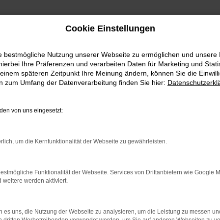
Cookie Einstellungen
ie bestmögliche Nutzung unserer Webseite zu ermöglichen und unsere
hierbei Ihre Präferenzen und verarbeiten Daten für Marketing und Stati
einem späteren Zeitpunkt Ihre Meinung ändern, können Sie die Einwillig
en zum Umfang der Datenverarbeitung finden Sie hier:
Datenschutzerkl
en von uns eingesetzt:
rbindung.
rlich, um die Kernfunktionalität der Webseite zu gewährleisten.
hmaschine?
estmögliche Funktionalität der Webseite. Services von Drittanbietern wie Google 
das Laden bestimmter Seiten verhindern. Funktioniert die
eitere werden aktiviert.
 es uns, die Nutzung der Webseite zu analysieren, um die Leistung zu messen u
bleme zu beheben.