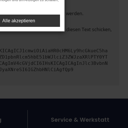
rfolgen und um Anzeigen zu schalten,
ktionen nicht mehr unterstützt werden.
Alle akzeptieren
lem zu beheben. Du kannst uns diesen Text schicken,
KICAgICJ1cmwiOiAiaHR0cHM6Ly9hcGkueC5ha
ZD1pbnRlcm5hbE51bWJlciZ3ZWJzaXRlPTY0YT
CAgImV4cGVjdCI6IHsKICAgICAgInJlc3BvbnN
JyaXNreSI6IGZhbHNlCiAgfQp9
g
Service & Werkstatt