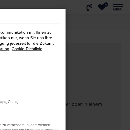
0
MENÜ
 Kommunikation mit Ihnen zu
stiken nur, wenn Sie uns Ihre
ung jederzeit für die Zukunft
ärung
,
Cookie-Richtlinie
.
Maps, Chats,
 Seite in einem anderen Browser oder in einem
nd zu verbessern. Zudem werden