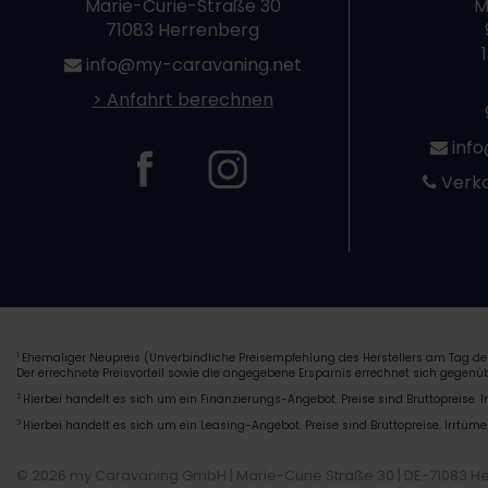
Marie-Curie-Straße 30
M
71083 Herrenberg
info@my-caravaning.net
> Anfahrt berechnen
info
Verka
Ehemaliger Neupreis (Unverbindliche Preisempfehlung des Herstellers am Tag der
1
Der errechnete Preisvorteil sowie die angegebene Ersparnis errechnet sich gegen
2
Hierbei handelt es sich um ein Finanzierungs-Angebot. Preise sind Bruttopreise. I
3
Hierbei handelt es sich um ein Leasing-Angebot. Preise sind Bruttopreise. Irrtüme
© 2026 my Caravaning GmbH | Marie-Curie Straße 30 | DE-71083 H