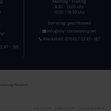
g:
Montag - Freitag:
r
9:30 - 12:00 Uhr
r
13:00 - 18:30 Uhr
Samstag: geschlossen
r
info@my-caravaning.net
my-
t
Werkstatt:
07032 / 22 97- 197
2 97 - 195
zulassung (Neupreis).
Impressum
Datenschutz
Cookie Richtlinie