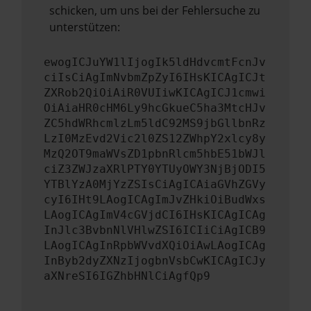
schicken, um uns bei der Fehlersuche zu
unterstützen:
ewogICJuYW1lIjogIk5ldHdvcmtFcnJv
ciIsCiAgImNvbmZpZyI6IHsKICAgICJt
ZXRob2QiOiAiR0VUIiwKICAgICJ1cmwi
OiAiaHR0cHM6Ly9hcGkueC5ha3MtcHJv
ZC5hdWRhcmlzLm5ldC92MS9jbGllbnRz
LzI0MzEvd2Vic2l0ZS12ZWhpY2xlcy8y
MzQ2OT9maWVsZD1pbnRlcm5hbE51bWJl
ciZ3ZWJzaXRlPTY0YTUyOWY3NjBjODI5
YTBlYzA0MjYzZSIsCiAgICAiaGVhZGVy
cyI6IHt9LAogICAgImJvZHkiOiBudWxs
LAogICAgImV4cGVjdCI6IHsKICAgICAg
InJlc3BvbnNlVHlwZSI6ICIiCiAgICB9
LAogICAgInRpbWVvdXQiOiAwLAogICAg
InByb2dyZXNzIjogbnVsbCwKICAgICJy
aXNreSI6IGZhbHNlCiAgfQp9