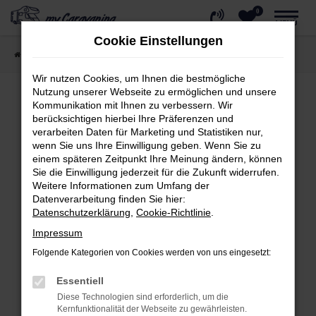
0
Zum
MENÜ
Hauptinhalt
Cookie Einstellungen
springen
Startseite
Wohnmobil kaufen
Reisemobile
Wir nutzen Cookies, um Ihnen die bestmögliche
Nutzung unserer Webseite zu ermöglichen und unsere
Kommunikation mit Ihnen zu verbessern. Wir
berücksichtigen hierbei Ihre Präferenzen und
Fehler: Network Error
verarbeiten Daten für Marketing und Statistiken nur,
wenn Sie uns Ihre Einwilligung geben. Wenn Sie zu
Beim Laden ist ein Fehler aufgetreten.
einem späteren Zeitpunkt Ihre Meinung ändern, können
Hier sind ein paar Tipps, die dir helfen können:
Sie die Einwilligung jederzeit für die Zukunft widerrufen.
Weitere Informationen zum Umfang der
Überprüfe deine Firewall und deine
Datenverarbeitung finden Sie hier:
Internetverbindung.
Datenschutzerklärung
,
Cookie-Richtlinie
.
Laden andere Webseiten, zum Beispiel
Impressum
deine Suchmaschine?
Folgende Kategorien von Cookies werden von uns eingesetzt:
Prüfe deine Browsererweiterungen.
Essentiell
Manche Erweiterungen, wie Werbeblocker,
Diese Technologien sind erforderlich, um die
können das Laden bestimmter Seiten
Kernfunktionalität der Webseite zu gewährleisten.