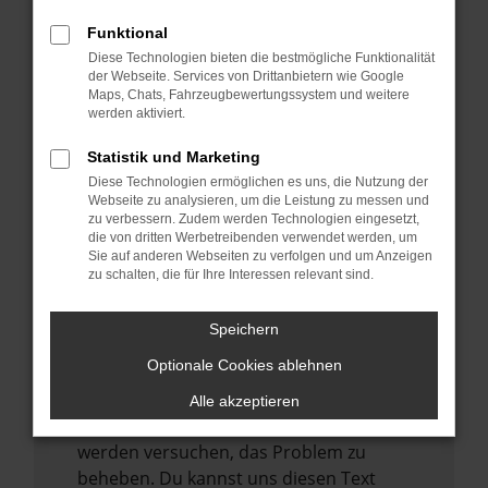
verhindern. Funktioniert die Seite in einem
anderen Browser oder in einem privaten
Funktional
Fenster?
Diese Technologien bieten die bestmögliche Funktionalität
der Webseite. Services von Drittanbietern wie Google
Starte dein Gerät neu.
Maps, Chats, Fahrzeugbewertungssystem und weitere
werden aktiviert.
Das kann manchmal helfen,
vorübergehende Probleme zu beheben.
Statistik und Marketing
Stelle sicher, dass dein Browser und dein
Diese Technologien ermöglichen es uns, die Nutzung der
Webseite zu analysieren, um die Leistung zu messen und
Betriebssystem auf dem neuesten Stand
zu verbessern. Zudem werden Technologien eingesetzt,
sind.
die von dritten Werbetreibenden verwendet werden, um
Veraltete Software birgt nicht nur ein
Sie auf anderen Webseiten zu verfolgen und um Anzeigen
zu schalten, die für Ihre Interessen relevant sind.
Sicherheitsrisiko, sondern kann auch dazu
führen, dass bestimmte Funktionen nicht
Speichern
mehr unterstützt werden.
Optionale Cookies ablehnen
Wende dich an den Webseitenbetreiber.
Wenn du alle oben genannten Schritte
Alle akzeptieren
versucht hast, kontaktiere uns bitte. Wir
werden versuchen, das Problem zu
beheben. Du kannst uns diesen Text