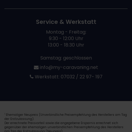
Service & Werkstatt
Montag - Freitag:
9:30 - 12:00 Uhr
13:00 - 18:30 Uhr
Samstag: geschlossen
info@my-caravaning.net
Werkstatt:
07032 / 22 97- 197
Ehemaliger Neupreis (Unverbindliche Preisempfehlung des Herstellers am Tag
1
der Erstzulassung).
Der errechnete Preisvorteil sowie die angegebene Ersparnis errechnet sich
gegenüber der ehemaligen unverbindlichen Preisempfehlung des Herstellers
am Tag der Erstzulassung (Neupreis).