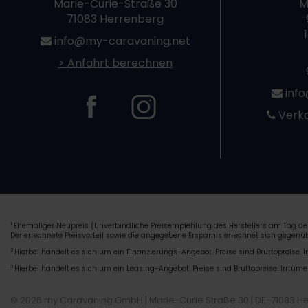
Marie-Curie-Straße 30
M
71083 Herrenberg
info@my-caravaning.net
> Anfahrt berechnen
info
Verka
Ehemaliger Neupreis (Unverbindliche Preisempfehlung des Herstellers am Tag der
1
Der errechnete Preisvorteil sowie die angegebene Ersparnis errechnet sich gegen
2
Hierbei handelt es sich um ein Finanzierungs-Angebot. Preise sind Bruttopreise. I
3
Hierbei handelt es sich um ein Leasing-Angebot. Preise sind Bruttopreise. Irrtüme
© 2026 my Caravaning GmbH | Marie-Curie Straße 30 | DE-71083 H