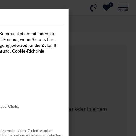
0
MENÜ
 Kommunikation mit Ihnen zu
stiken nur, wenn Sie uns Ihre
ung jederzeit für die Zukunft
ärung
,
Cookie-Richtlinie
.
Maps, Chats,
 Seite in einem anderen Browser oder in einem
nd zu verbessern. Zudem werden