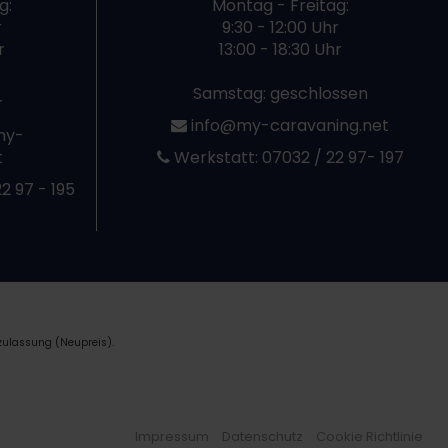
g:
Montag - Freitag:
r
9:30 - 12:00 Uhr
r
13:00 - 18:30 Uhr
Samstag: geschlossen
r
info@my-caravaning.net
my-
t
Werkstatt:
07032 / 22 97- 197
2 97 - 195
zulassung (Neupreis).
Impressum
Datenschutz
Cookie Richtlinie