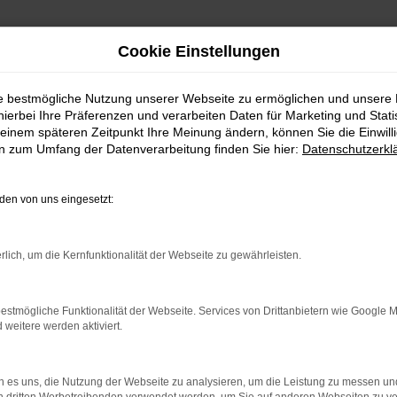
Cookie Einstellungen
ie bestmögliche Nutzung unserer Webseite zu ermöglichen und unsere
hierbei Ihre Präferenzen und verarbeiten Daten für Marketing und Stati
einem späteren Zeitpunkt Ihre Meinung ändern, können Sie die Einwillig
en zum Umfang der Datenverarbeitung finden Sie hier:
Datenschutzerkl
en von uns eingesetzt:
rbindung.
rlich, um die Kernfunktionalität der Webseite zu gewährleisten.
hmaschine?
estmögliche Funktionalität der Webseite. Services von Drittanbietern wie Google 
das Laden bestimmter Seiten verhindern. Funktioniert die
eitere werden aktiviert.
 es uns, die Nutzung der Webseite zu analysieren, um die Leistung zu messen u
bleme zu beheben.