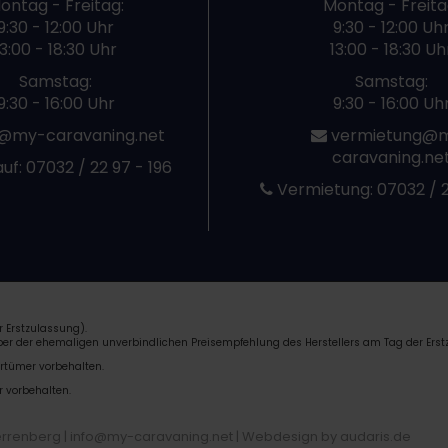
ontag - Freitag:
Montag - Freita
9:30 - 12:00 Uhr
9:30 - 12:00 Uh
13:00 - 18:30 Uhr
13:00 - 18:30 Uh
Samstag:
Samstag:
9:30 - 16:00 Uhr
9:30 - 16:00 Uh
@my-caravaning.net
vermietung@
caravaning.ne
uf:
07032 / 22 97 - 196
Vermietung:
07032 / 2
 Erstzulassung).
über der ehemaligen unverbindlichen Preisempfehlung des Herstellers am Tag der Erst
rrtümer vorbehalten.
r vorbehalten.
errenberg | info@my-caravaning.net |
Webdesign by audaris.de