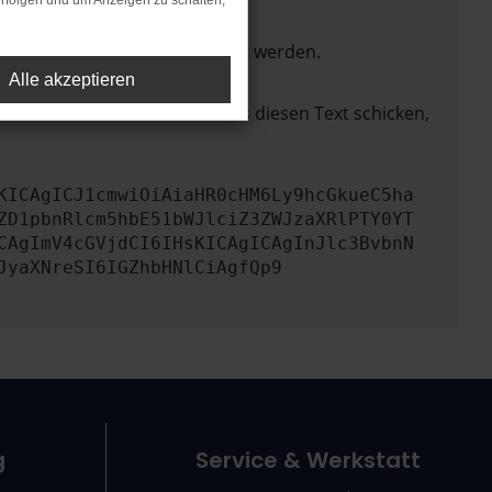
rfolgen und um Anzeigen zu schalten,
ktionen nicht mehr unterstützt werden.
Alle akzeptieren
lem zu beheben. Du kannst uns diesen Text schicken,
KICAgICJ1cmwiOiAiaHR0cHM6Ly9hcGkueC5ha
ZD1pbnRlcm5hbE51bWJlciZ3ZWJzaXRlPTY0YT
CAgImV4cGVjdCI6IHsKICAgICAgInJlc3BvbnN
JyaXNreSI6IGZhbHNlCiAgfQp9
g
Service & Werkstatt