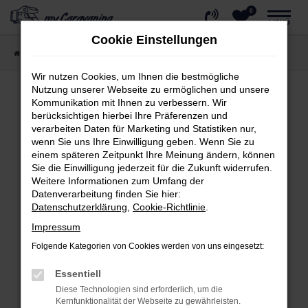
0
Zum
MENÜ
Hauptinhalt
Cookie Einstellungen
springen
Startseite
Wohnmobil kaufen
Reisemobile
Wir nutzen Cookies, um Ihnen die bestmögliche
Nutzung unserer Webseite zu ermöglichen und unsere
Kommunikation mit Ihnen zu verbessern. Wir
berücksichtigen hierbei Ihre Präferenzen und
Fehler: Network Error
verarbeiten Daten für Marketing und Statistiken nur,
wenn Sie uns Ihre Einwilligung geben. Wenn Sie zu
Beim Laden ist ein Fehler aufgetreten.
einem späteren Zeitpunkt Ihre Meinung ändern, können
Hier sind ein paar Tipps, die dir helfen können:
Sie die Einwilligung jederzeit für die Zukunft widerrufen.
Weitere Informationen zum Umfang der
Überprüfe deine Firewall und deine
Datenverarbeitung finden Sie hier:
Internetverbindung.
Datenschutzerklärung
,
Cookie-Richtlinie
.
Laden andere Webseiten, zum Beispiel
Impressum
deine Suchmaschine?
Folgende Kategorien von Cookies werden von uns eingesetzt:
Prüfe deine Browsererweiterungen.
Essentiell
Manche Erweiterungen, wie Werbeblocker,
Diese Technologien sind erforderlich, um die
können das Laden bestimmter Seiten
Kernfunktionalität der Webseite zu gewährleisten.