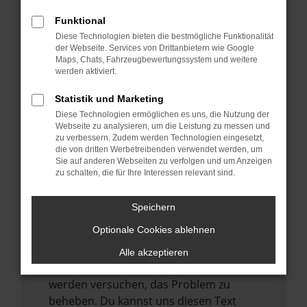
verhindern. Funktioniert die Seite in einem
anderen Browser oder in einem privaten
Funktional
Fenster?
Diese Technologien bieten die bestmögliche Funktionalität
der Webseite. Services von Drittanbietern wie Google
Starte dein Gerät neu.
Maps, Chats, Fahrzeugbewertungssystem und weitere
werden aktiviert.
Das kann manchmal helfen,
vorübergehende Probleme zu beheben.
Statistik und Marketing
Stelle sicher, dass dein Browser und dein
Diese Technologien ermöglichen es uns, die Nutzung der
Webseite zu analysieren, um die Leistung zu messen und
Betriebssystem auf dem neuesten Stand
zu verbessern. Zudem werden Technologien eingesetzt,
sind.
die von dritten Werbetreibenden verwendet werden, um
Veraltete Software birgt nicht nur ein
Sie auf anderen Webseiten zu verfolgen und um Anzeigen
zu schalten, die für Ihre Interessen relevant sind.
Sicherheitsrisiko, sondern kann auch dazu
führen, dass bestimmte Funktionen nicht
Speichern
mehr unterstützt werden.
Optionale Cookies ablehnen
Wende dich an den Webseitenbetreiber.
Wenn du alle oben genannten Schritte
Alle akzeptieren
versucht hast, kontaktiere uns bitte. Wir
werden versuchen, das Problem zu
beheben. Du kannst uns diesen Text