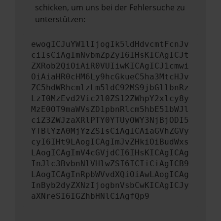
schicken, um uns bei der Fehlersuche zu
unterstützen:
ewogICJuYW1lIjogIk5ldHdvcmtFcnJv
ciIsCiAgImNvbmZpZyI6IHsKICAgICJt
ZXRob2QiOiAiR0VUIiwKICAgICJ1cmwi
OiAiaHR0cHM6Ly9hcGkueC5ha3MtcHJv
ZC5hdWRhcmlzLm5ldC92MS9jbGllbnRz
LzI0MzEvd2Vic2l0ZS12ZWhpY2xlcy8y
MzE0OT9maWVsZD1pbnRlcm5hbE51bWJl
ciZ3ZWJzaXRlPTY0YTUyOWY3NjBjODI5
YTBlYzA0MjYzZSIsCiAgICAiaGVhZGVy
cyI6IHt9LAogICAgImJvZHkiOiBudWxs
LAogICAgImV4cGVjdCI6IHsKICAgICAg
InJlc3BvbnNlVHlwZSI6ICIiCiAgICB9
LAogICAgInRpbWVvdXQiOiAwLAogICAg
InByb2dyZXNzIjogbnVsbCwKICAgICJy
aXNreSI6IGZhbHNlCiAgfQp9