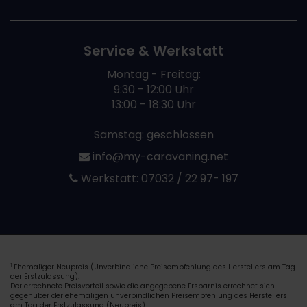
Service & Werkstatt
Montag - Freitag:
9:30 - 12:00 Uhr
13:00 - 18:30 Uhr
Samstag: geschlossen
info@my-caravaning.net
Werkstatt:
07032 / 22 97- 197
Ehemaliger Neupreis (Unverbindliche Preisempfehlung des Herstellers am Tag
1
der Erstzulassung).
Der errechnete Preisvorteil sowie die angegebene Ersparnis errechnet sich
gegenüber der ehemaligen unverbindlichen Preisempfehlung des Herstellers
am Tag der Erstzulassung (Neupreis).