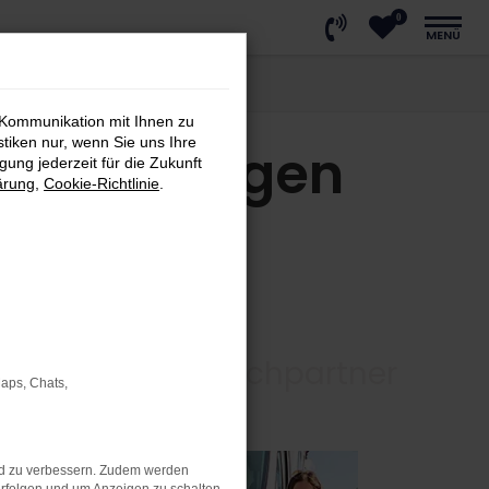
0
MENÜ
 Kommunikation mit Ihnen zu
stiken nur, wenn Sie uns Ihre
eitsprüfungen
ung jederzeit für die Zukunft
ärung
,
Cookie-Richtlinie
.
Ihr Ansprechpartner
Maps, Chats,
nd zu verbessern. Zudem werden