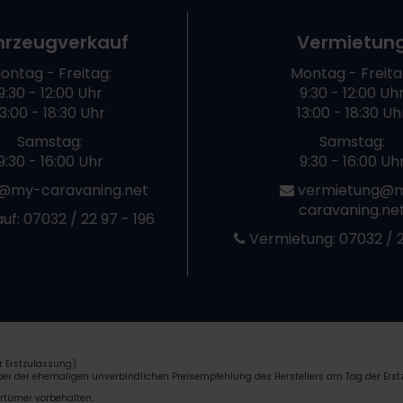
hrzeugverkauf
Vermietun
ontag - Freitag:
Montag - Freita
9:30 - 12:00 Uhr
9:30 - 12:00 Uh
13:00 - 18:30 Uhr
13:00 - 18:30 Uh
Samstag:
Samstag:
9:30 - 16:00 Uhr
9:30 - 16:00 Uh
@my-caravaning.net
vermietung@
caravaning.ne
uf:
07032 / 22 97 - 196
Vermietung:
07032 / 2
 Erstzulassung).
über der ehemaligen unverbindlichen Preisempfehlung des Herstellers am Tag der Erst
rrtümer vorbehalten.