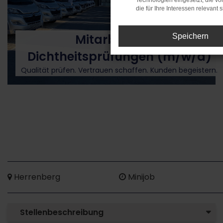
Technologien eingesetzt, die v
die für Ihre Interessen relevant s
Mitarbeiter für
Speichern
Dichtheitsprüfungen (m/w/d)
Qualität prüfen. Vertrauen schaffen. Kunden begeistern.
Herrenberg
Minijob
Stellenbeschreibung