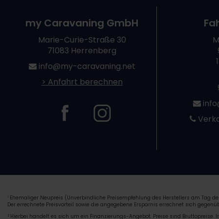
my Caravaning GmbH
Fa
Marie-Curie-Straße 30
M
71083 Herrenberg
info@my-caravaning.net
> Anfahrt berechnen
info
Verka
Ehemaliger Neupreis (Unverbindliche Preisempfehlung des Herstellers am Tag der
1
Der errechnete Preisvorteil sowie die angegebene Ersparnis errechnet sich gegen
2
Hierbei handelt es sich um ein Finanzierungs-Angebot. Preise sind Bruttopreise. I