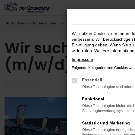
Zum
Hauptinhalt
springen
Startseite
Unternehmen
Karriere
Wir suchen Mitarbeiter für Dicht
Wir nutzen Cookies, um Ihnen d
verbessern. Wir berücksichtigen 
Wir suchen Mitar
Einwilligung geben. Wenn Sie zu 
widerrufen. Weitere Information
(m/w/d)
Impressum
Folgende Kategorien von Cookies werd
Essentiell
Minijob
Diese Technologien sind erforde
Funktional
Diese Technologien bieten die b
Fahrzeugbewertungssystem und w
Statistik und Marketing
Diese Technologien ermöglichen