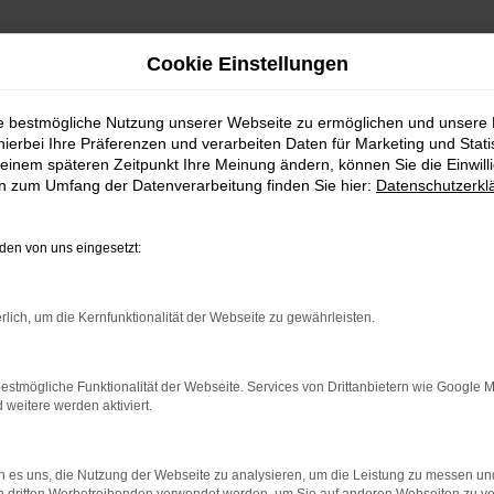
Cookie Einstellungen
heitsprüfungen (m/w/d)
ie bestmögliche Nutzung unserer Webseite zu ermöglichen und unsere
hierbei Ihre Präferenzen und verarbeiten Daten für Marketing und Stati
beiter für Dichth
einem späteren Zeitpunkt Ihre Meinung ändern, können Sie die Einwillig
en zum Umfang der Datenverarbeitung finden Sie hier:
Datenschutzerkl
en von uns eingesetzt:
rlich, um die Kernfunktionalität der Webseite zu gewährleisten.
Sorgen Sie dafür, dass Reisemobile und Camper Vans
estmögliche Funktionalität der Webseite. Services von Drittanbietern wie Google 
sicher auf große Abenteuer gehen können.
eitere werden aktiviert.
Als Mitarbeiter Kundendienst – Dichtheitsprüfungen
(m/w/d) leisten Sie einen wichtigen Beitrag zum
 es uns, die Nutzung der Webseite zu analysieren, um die Leistung zu messen u
Werterhalt und zur Sicherheit der Fahrzeuge unserer