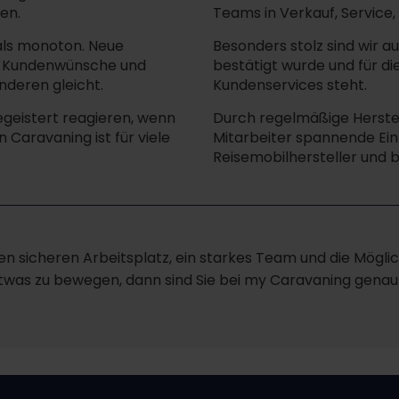
en.
Teams in Verkauf, Service
 als monoton. Neue
Besonders stolz sind wir a
le Kundenwünsche und
bestätigt wurde und für d
nderen gleicht.
Kundenservices steht.
egeistert reagieren, wenn
Durch regelmäßige Herste
Caravaning ist für viele
Mitarbeiter spannende Einb
Reisemobilhersteller und b
en sicheren Arbeitsplatz, ein starkes Team und die Möglic
etwas zu bewegen, dann sind Sie bei my Caravaning genau r