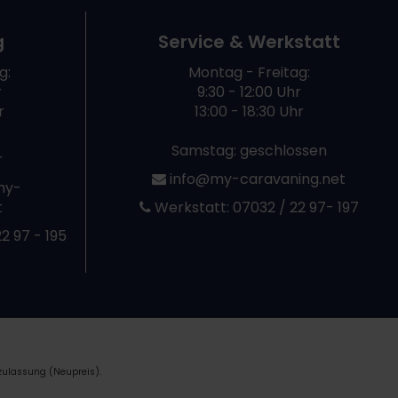
g
Service & Werkstatt
g:
Montag - Freitag:
r
9:30 - 12:00 Uhr
r
13:00 - 18:30 Uhr
Samstag: geschlossen
r
info@my-caravaning.net
my-
t
Werkstatt:
07032 / 22 97- 197
2 97 - 195
zulassung (Neupreis).