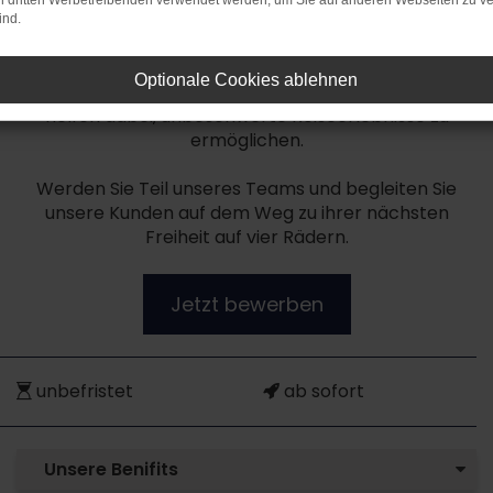
on dritten Werbetreibenden verwendet werden, um Sie auf anderen Webseiten zu ve
Kunden.
ind.
Mit Ihrem geschulten Blick, Ihrer Sorgfalt und Ihrem
Optionale Cookies ablehnen
Qualitätsbewusstsein schaffen Sie Vertrauen und
helfen dabei, unbeschwerte Reiseerlebnisse zu
ermöglichen.
Werden Sie Teil unseres Teams und begleiten Sie
unsere Kunden auf dem Weg zu ihrer nächsten
Freiheit auf vier Rädern.
Jetzt bewerben
unbefristet
ab sofort
Unsere Benifits